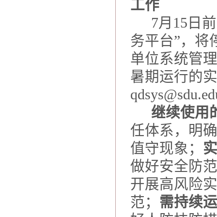
工作
7
月
15
日前
务平台”，将
单位系统管
暑期运行的
qdsys@sdu.ed
继续使用
任体系，明
值守现象；
做好安全防
开展高风险
范；
需持续