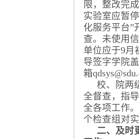
限，整改完
实验室应暂停
化服务平台”
查。未使用
单位应于
9
月
导签字学院
箱
qdsys@sdu.
校、院两
全督查，指
全各项工作
个检查组对
二、及时