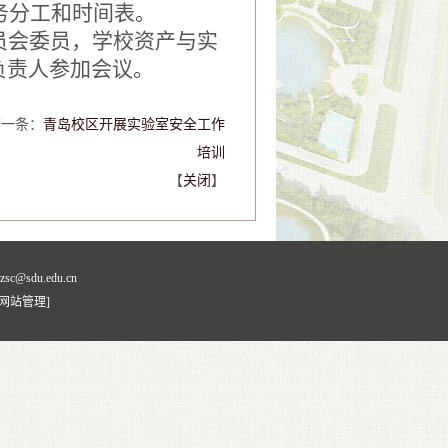
务分工和时间表。
员会委员，学校资产与实
负责人参加会议。
一条：
青岛校区开展实验室安全工作
培训
【
关闭
】
sdu.edu.cn
[网站管理]